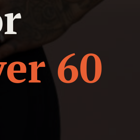
or
er 60