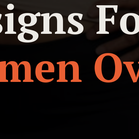
igns F
men Ov