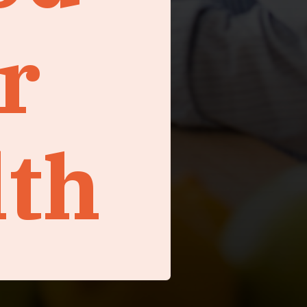
r
lth