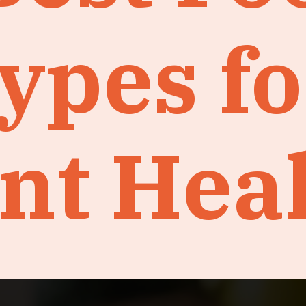
ypes fo
int Hea